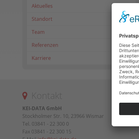
Aktuelles
Standort
Team
Referenzen
Karriere
Kontakt
KEI-DATA GmbH
Stockholmer Str. 10, 23966 Wismar
Tel. 03841 - 22 300 0
Fax 03841 - 22 300 15