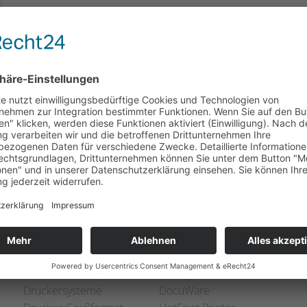
KEI-DATA Team.
Zurück
Navigation
Produkte
Services & Lösungen
Angebote
1=1 Pay Per Page
Multifunktionssysteme
Managed Document Services
Druckersysteme
DocuWare