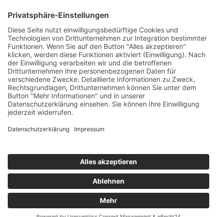
Kontakt
KEI-DATA GmbH
Stockholmer Str. 10, 23966 Wismar
Tel. 03841 - 22 300 0
Fax 03841 - 22 300 15
E-Mail
info@kei-data.de