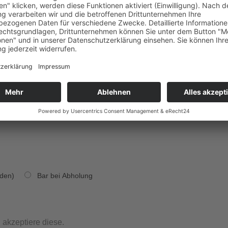
den)
Bar bei Abholung
akzeptiere diese.