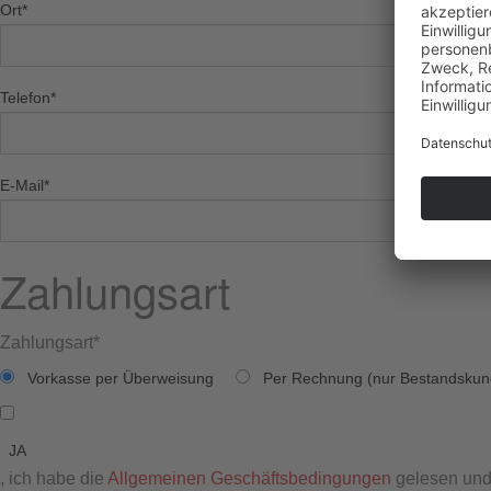
Ort
*
Telefon
*
E-Mail
*
Zahlungsart
Zahlungsart
*
Vorkasse per Überweisung
Per Rechnung (nur Bestandskun
JA
, ich habe die
Allgemeinen Geschäftsbedingungen
gelesen und 