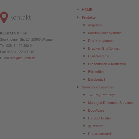
HOME
Kontakt
Produkte
Angebote
Multifunktionssysteme
KEI-DATA GmbH
Stockholmer Str. 10, 23966 Wismar
Druckersysteme
Tel 03841 - 22 300 0
Drucker-Großformat
Fax 03841 - 22 300 15
EDV-Systeme
E-Mail
info@kei-data.de
Präsentation & Konferenz
Büromöbel
Bürobedarf
Services & Lösungen
1=1 Pay Per Page
Managed Document Services
DocuWare
HotSpot Printer
@Remote
Reparaturservice