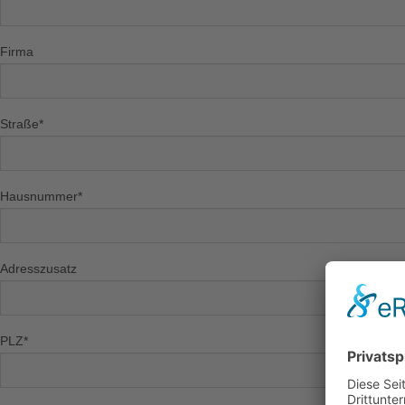
Firma
Straße
*
Hausnummer
*
Adresszusatz
PLZ
*