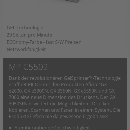
GEL-Technologie
29 Seiten pro Minute
ECOnomy-Farbe - fast S/W Preisen
Netzwerkfähigkeit
MP C5502
Dank der revolutionären GelSprinter™-Technologie
eröffnet RICOH mit den Produkten Aficio™GX
e2600, GX e3300N, GX 3350N, GX e5550N und GX
7000 eine neue Dimension des Druckens. Der GX
3050SFN erweitert die Möglichkeiten - Drucken,
Kopieren, Scannen und Faxen in einem System. Die
Produkte liefern nie da gewesene Ergebnisse:
Atemberaubende Geschwindigkeit