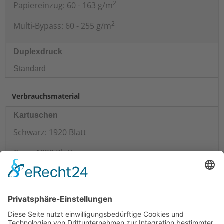
2
Papiereinzug: 60 - 163 g/m
2
Multi-Bypass: 60 - 255 g/m
Duplexdruck
Standard
Verbrauchsmaterial
Kartuschen
Schwarz: 1920 Blatt
Cyan: 1920 Blatt
Magenta: 1560 Blatt
Yellow 1750 Blatt
Farbsammeleinheit